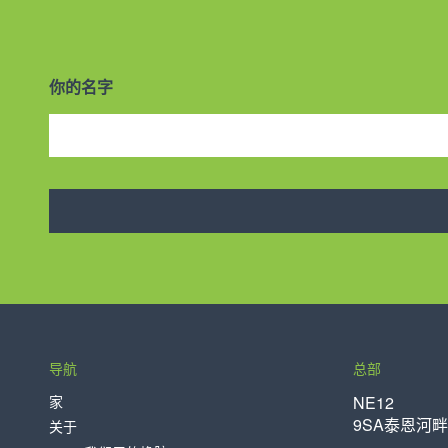
你的名字
导航
总部
家
NE12
9SA泰恩河
关于