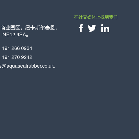
在社交媒体上找到我们
顿商业园区，纽卡斯尔泰恩，
E12 9SA。
推
FACEBOOK
LINKEDIN.
特
191 266 0934
191 270 9242
es@aquasealrubber.co.uk.