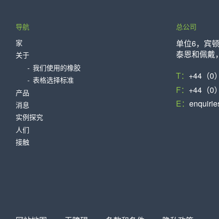
导航
总公司
家
单位6，宾
泰恩和佩戴，N
关于
我们使用的橡胶
T：
+44（0）
表格选择标准
F：
+44（0）
产品
E：
enquiri
消息
实例探究
人们
接触