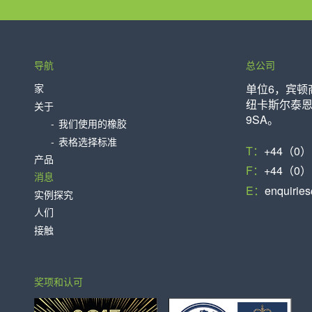
导航
总公司
家
单位6，宾顿
纽卡斯尔泰恩
关于
9SA。
我们使用的橡胶
表格选择标准
T：
+44（0）1
产品
F：
+44（0）1
消息
E：
enquirie
实例探究
人们
接触
奖项和认可